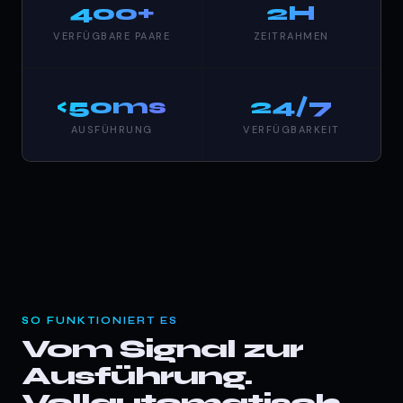
400+
2H
VERFÜGBARE PAARE
ZEITRAHMEN
<50ms
24/7
AUSFÜHRUNG
VERFÜGBARKEIT
SO FUNKTIONIERT ES
Vom Signal zur
Ausführung.