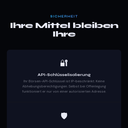
SICHERHEIT
Ihre Mittel bleiben
Ihre
🔐
API-Schlüsselisolierung
Ihr Börsen-API-Schlüssel ist IP-beschränkt. Keine
Abhebungsberechtigungen. Selbst bei Offenlegung
funktioniert er nur von einer autorisierten Adresse.
🛡️