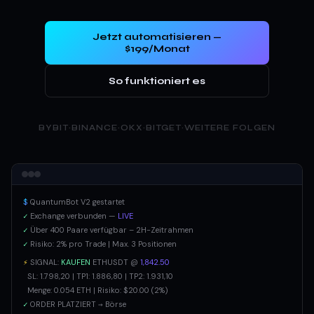
Jetzt automatisieren —
$199/Monat
So funktioniert es
BYBIT
·
BINANCE
·
OKX
·
BITGET
·
WEITERE FOLGEN
$
QuantumBot V2 gestartet
✓
Exchange verbunden —
LIVE
✓
Über 400 Paare verfügbar – 2H-Zeitrahmen
✓
Risiko: 2% pro Trade | Max. 3 Positionen
⚡
SIGNAL:
KAUFEN
ETHUSDT @
1,842.50
SL: 1.798,20 | TP1: 1.886,80 | TP2: 1.931,10
Menge: 0.054 ETH | Risiko: $20.00 (2%)
✓
ORDER PLATZIERT → Börse