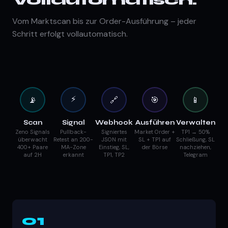
Vollautomatisch.
Vom Marktscan bis zur Order-Ausführung – jeder
Schritt erfolgt vollautomatisch.
⚡
📡
🔗
🎯
📱
Scan
Signal
Webhook
Ausführen
Verwalten
Zeno Signals
Pullback-
Signiertes
Market Order +
TP1 → 50%
überwacht
Retest an 200-
JSON mit
SL + TP1 auf
Schließung, SL
400+ Paare
MA-Zone
Einstieg, SL,
der Börse
nachziehen,
auf 2H
erkannt
TP1, TP2
Telegram
01