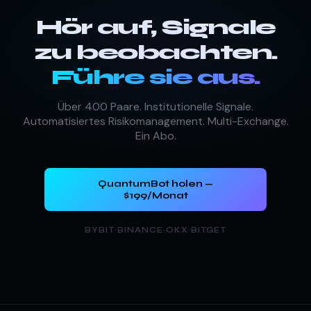
Hör auf, Signale
zu beobachten.
Führe sie aus.
Über 400 Paare. Institutionelle Signale.
Automatisiertes Risikomanagement. Multi-Exchange.
Ein Abo.
QuantumBot holen —
$199/Monat
BYBIT
·
BINANCE
·
OKX
·
BITGET