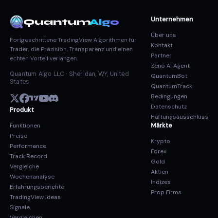
Unternehmen
Quantum
Algo
Über uns
Fortgeschrittene TradingView Algorithmen für
Kontakt
Trader, die Präzision, Transparenz und einen
Partner
echten Vorteil verlangen.
Zeno AI Agent
Quantum Algo LLC · Sheridan, WY, United
QuantumBot
States
QuantumTrack
Bedingungen
Datenschutz
Produkt
Haftungsausschluss
Märkte
Funktionen
Preise
Krypto
Performance
Forex
Track Record
Gold
Vergleiche
Aktien
Wochenanalyse
Indizes
Erfahrungsberichte
Prop Firms
TradingView Ideas
Signale
Vergleichen