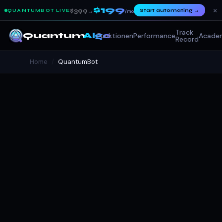
$199
×
$399
Start automating
→
QUANTUMBOT LIVE
→
/mo
Track
Quantum
Algo
Funktionen
Performance
Acade
Record
Home
/
QuantumBot