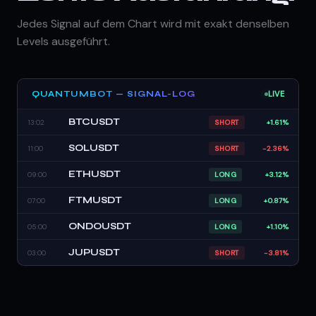
Jedes Signal auf dem Chart wird mit exakt denselben
Levels ausgeführt.
QUANTUMBOT — SIGNAL-LOG
LIVE
BTCUSDT
13:02
SHORT
+1.61%
SOLUSDT
11:00
SHORT
-2.36%
ETHUSDT
09:00
LONG
+3.12%
FTMUSDT
07:00
LONG
+0.87%
ONDOUSDT
05:00
LONG
+1.10%
JUPUSDT
03:00
SHORT
-3.81%