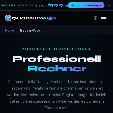
$199
×
$399
Start automating
→
QUANTUMBOT LIVE
→
/mo
🌐
Quantum
Algo
Home
›
Trading-Tools
KOSTENLOSE TRADING-TOOLS
Professionell
Rechner
Fünf essenzielle Trading-Rechner, die von institutionellen
Tradern und Privatanlegern gleichermaßen verwendet
werden. Kostenlos, sofort, keine Registrierung erforderlich.
Setzen Sie ein Lesezeichen – Sie werden es vor jedem
Trade nutzen.