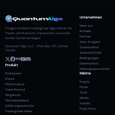
Unternehmen
Quantum
Algo
Über uns
Fortgeschrittene TradingView Algorithmen für
Kontakt
Trader, die Präzision, Transparenz und einen
Partner
echten Vorteil verlangen.
Zeno AI Agent
Quantum Algo LLC · Sheridan, WY, United
QuantumBot
States
QuantumTrack
Bedingungen
Datenschutz
Produkt
Haftungsausschluss
Märkte
Funktionen
Preise
Krypto
Performance
Forex
Track Record
Gold
Vergleiche
Aktien
Wochenanalyse
Indizes
Erfahrungsberichte
Prop Firms
TradingView Ideas