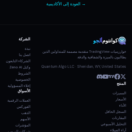
→ العودة إلى الأكاديمية
الشركة
كوانتوم
ألجو
نبذة
خوارزميات TradingView متقدمة مصممة للمتداولين الذين
اتصل بنا
يطالبون بالميزة والشفافية والدقة.
الشركاء التابعون
Quantum Algo LLC · Sheridan, WY, United States
وكيل Zeno AI
الشروط
الخصوصية
المنتج
إخلاء المسؤولية
الأسواق
المميزات
الأسعار
العملات الرقمية
الأداء
الفوركس
السجل الحافل
الذهب
المقارنات
الأسهم
التحليل الأسبوعي
المؤشرات
آراء العملاء
شركات البروب