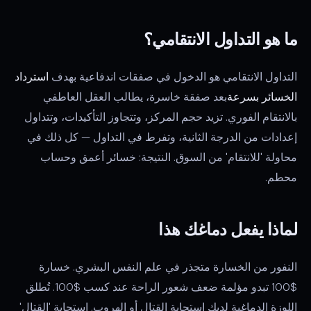
ما هو التداول الانتقامي؟
التداول الانتقامي هو الدخول في صفقات اندفاعية بهدف
استرداد
الخسائر بسرعة
بعد صفقة خاسرة، يطالب العقل العاطفي
بالانتقام الفوري. تزيد حجم المركز، وتتجاوز التأكيدات، وتتداول
إعدادات من الدرجة الثانية، وتفرط في التداول — كل ذلك في
محاولة 'للانتقام' من السوق. النتيجة: خسائر أعمق وحساب
محطم.
لماذا يفعل دماغك هذا
النفور من الخسارة متجذر في علم النفس البشري. خسارة
$100 تبدو مؤلمة ضعف شعور الراحة عند كسب $100. تُطلق
اللوزة الدماغية لديك استجابة القتال أو الهروب. استجابة 'القتال'