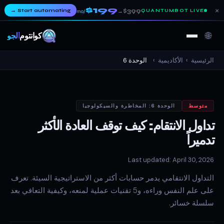
$199
×
→
Start automating
$399
QUANTUMBOT LIVE
→
/mo
🌐
كوانتوم
ألجو
الرئيسية
›
الأكاديمية
›
الوحدة 6
متوسط
الوحدة 6: المخاطرة والسيكولوجيا
تداول الانتقام: كيف توقف العادة الأكثر
تدميراً
Last updated: April 30, 2026
التداول الانتقامي يدمر حسابات أكثر من الاستراتيجية السيئة. تعرف
على علم النفس وراءه، و5 تقنيات عملية لمنعه، وكيفية التعافي بعد
سلسلة خسائر.