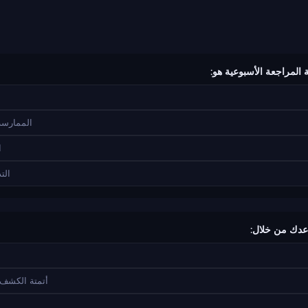
الممارسة
ا
الت
أتمتة الكشف 