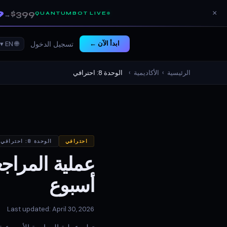
9
$399
×
QUANTUMBOT LIVE
→
ابدأ الآن ←
🌐 EN ▾
تسجيل الدخول
الرئيسية
›
الأكاديمية
›
الوحدة 8: احترافي
احترافي
الوحدة 8: احترافي
عملية المراج
أسبوع
Last updated: April 30, 2026