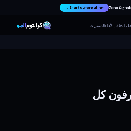
Zeno Signals
→
Start automating
كوانتوم
ألجو
ل الحافل
الأداء
المميزات
ترفون كل