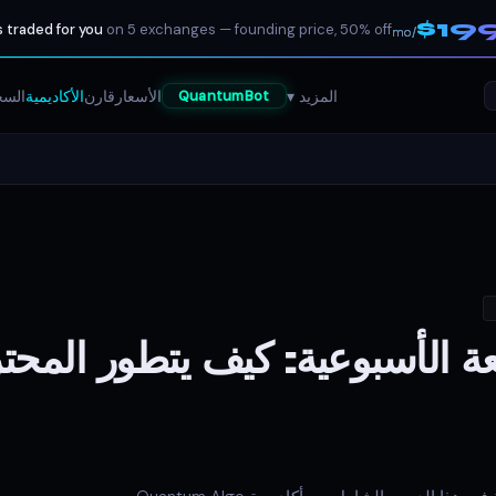
$19
 traded for you
on 5 exchanges — founding price, 50% off
/mo
المزيد ▾
الأسعار
قارن
الأكاديمية
السج
QuantumBot
عة الأسبوعية: كيف يتطور المح