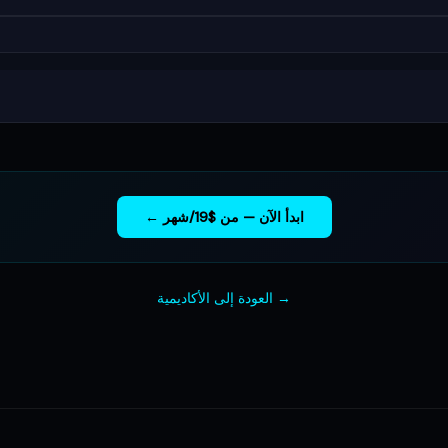
ابدأ الآن — من $19/شهر ←
→ العودة إلى الأكاديمية