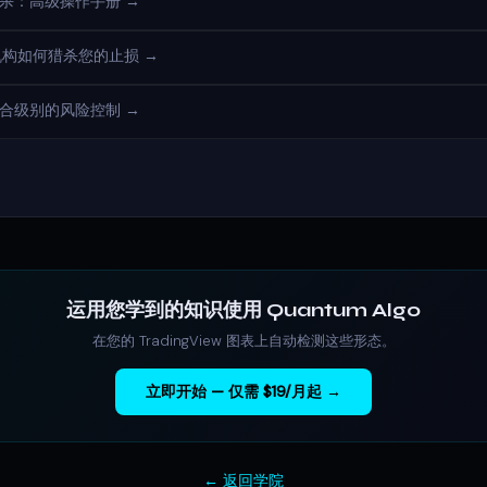
猎杀：高级操作手册 →
机构如何猎杀您的止损 →
组合级别的风险控制 →
运用您学到的知识使用 Quantum Algo
在您的 TradingView 图表上自动检测这些形态。
立即开始 — 仅需 $19/月起 →
← 返回学院