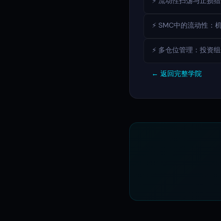
⚡ 流动性扫荡与止损
⚡ SMC中的流动性：
⚡ 多仓位管理：投资
← 返回完整学院