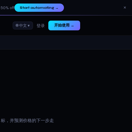
×
 50% off
Start automating
→
🌐 中文 ▾
开始使用 →
登录
目标，并预测价格的下一步走