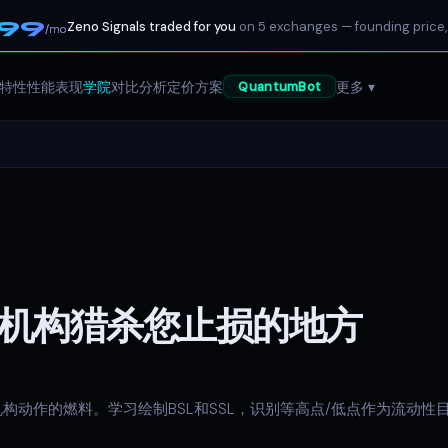
199
Zeno Signals traded for you
on 5 exchanges — founding price,
/mo
特性
性能表现
学院
对比分析
定价方案
更多 ▾
QuantumBot
机构猎杀您止损的地方
构动作的燃料。学习绘制BSL和SSL，识别等高点/低点作为流动性