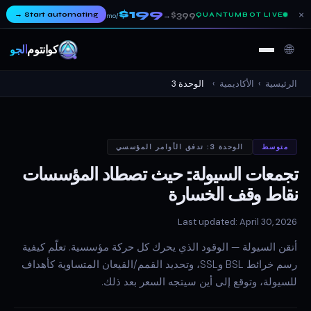
$199
×
→
Start automating
$399
QUANTUMBOT LIVE
→
/mo
🌐
كوانتوم
ألجو
الرئيسية
›
الأكاديمية
›
الوحدة 3
متوسط
الوحدة 3: تدفق الأوامر المؤسسي
تجمعات السيولة: حيث تصطاد المؤسسات
نقاط وقف الخسارة
Last updated: April 30, 2026
أتقن السيولة — الوقود الذي يحرك كل حركة مؤسسية. تعلّم كيفية
رسم خرائط BSL وSSL، وتحديد القمم/القيعان المتساوية كأهداف
للسيولة، وتوقع إلى أين سيتجه السعر بعد ذلك.