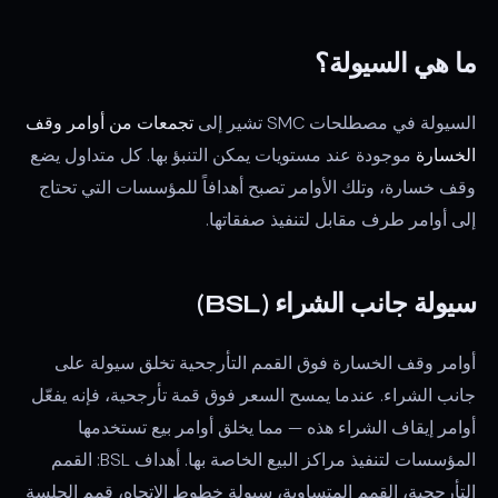
ما هي السيولة؟
السيولة في مصطلحات SMC تشير إلى
تجمعات من أوامر وقف
الخسارة
موجودة عند مستويات يمكن التنبؤ بها. كل متداول يضع
وقف خسارة، وتلك الأوامر تصبح أهدافاً للمؤسسات التي تحتاج
إلى أوامر طرف مقابل لتنفيذ صفقاتها.
سيولة جانب الشراء (BSL)
أوامر وقف الخسارة فوق القمم التأرجحية تخلق سيولة على
جانب الشراء. عندما يمسح السعر فوق قمة تأرجحية، فإنه يفعّل
أوامر إيقاف الشراء هذه — مما يخلق أوامر بيع تستخدمها
المؤسسات لتنفيذ مراكز البيع الخاصة بها. أهداف BSL: القمم
التأرجحية، القمم المتساوية، سيولة خطوط الاتجاه، قمم الجلسة