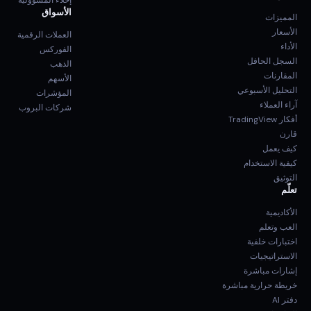
إخلاء المسؤولية
الأسواق
المميزات
الأسعار
العملات الرقمية
الأداء
الفوركس
السجل الحافل
الذهب
المقارنات
الأسهم
التحليل الأسبوعي
المؤشرات
آراء العملاء
شركات البروب
أفكار TradingView
قارن
كيف يعمل
كيفية الاستخدام
التوثيق
تعلّم
الأكاديمية
العب وتعلم
اختبارات خلفية
الاستراتيجيات
إشارات مباشرة
خريطة حرارية مباشرة
دفتر AI