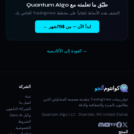
طبّق ما تعلمته مع Quantum Algo
اكتشف هذه الأنماط تلقائياً على مخطط TradingView الخاص بك.
ابدأ الآن — من $19/شهر ←
→ العودة إلى الأكاديمية
الشركة
كوانتوم
ألجو
نبذة
خوارزميات TradingView متقدمة مصممة للمتداولين الذين
اتصل بنا
يطالبون بالميزة والشفافية والدقة.
الشركاء التابعون
Quantum Algo LLC · Sheridan, WY, United States
وكيل Zeno AI
الشروط
الخصوصية
المنتج