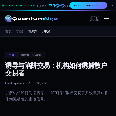
$199
×
$399
Start automating
→
QUANTUMBOT LIVE
→
/mo
🇨🇳
Quantum
Algo
首页
›
学院
›
模块3：订单流
中级
模块3：订单流
诱导与陷阱交易：机构如何诱捕散户
交易者
Last updated: April 30, 2026
了解机构如何制造诱导——旨在陷害散户交易者并收集其止损
作为流动性的虚假信号。