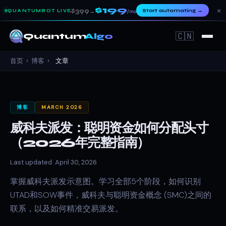
$199
×
$399
Start automating
→
QUANTUMBOT LIVE
→
/mo
🇨🇳
Quantum
Algo
首页
›
博客
›
文章
博客
MARCH 2026
威科夫派发：聪明资金如何分配头寸
（2026年完整指南）
Last updated: April 30, 2026
掌握威科夫派发示意图。学习全部5个阶段，如何识别
UTAD和SOW事件，威科夫与聪明资金概念 (SMC)之间的
联系，以及如何精准交易派发。