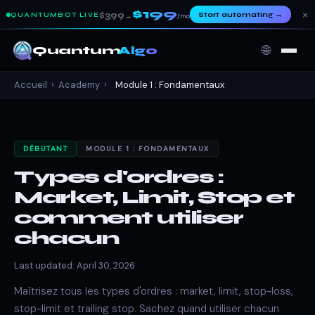
$199
×
$399
Start automating
→
QUANTUMBOT LIVE
→
/mo
🌐
Quantum
Algo
Accueil
›
Academy
›
Module 1 : Fondamentaux
DÉBUTANT
MODULE 1 : FONDAMENTAUX
Types d'ordres :
Market, Limit, Stop et
comment utiliser
chacun
Last updated: April 30, 2026
Maîtrisez tous les types d'ordres : market, limit, stop-loss,
stop-limit et trailing stop. Sachez quand utiliser chacun