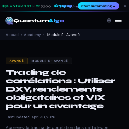
$199
×
$399
Start automating
→
QUANTUMBOT LIVE
→
/mo
🌐
Quantum
Algo
Accueil
›
Academy
›
Module 5 : Avancé
AVANCÉ
MODULE 5 : AVANCÉ
Trading de
corrélations : Utiliser
DXY, rendements
obligataires et VIX
pour un avantage
Last updated: April 30, 2026
Apprenez le trading de corrélation dans cette leçon