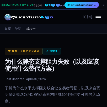
$199
×
$399
Start automating
→
QUANTUMBOT LIVE
→
/mo
🇨🇳
Quantum
Algo
首页
›
学院
›
模块一
🏗️ 模块一：聪明资金基础
📈 初学者
为什么静态支撑阻力失效（以及应该
使用什么替代方案）
Last updated: April 30, 2026
了解为什么水平支撑阻力线会让交易者亏损，以及来自聪
明资金概念(SMC)的动态机构区域如何提供更可靠的入场
点。