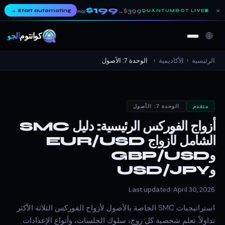
$199
×
→
Start automating
$399
QUANTUMBOT LIVE
→
/mo
🌐
كوانتوم
ألجو
الرئيسية
›
الأكاديمية
›
الوحدة 7: الأصول
متقدم
الوحدة 7: الأصول
أزواج الفوركس الرئيسية: دليل SMC
الشامل لأزواج EUR/USD
وGBP/USD
وUSD/JPY
Last updated: April 30, 2026
استراتيجيات SMC الخاصة بالأصول لأزواج الفوركس الثلاثة الأكثر
تداولاً. تعلم شخصية كل زوج، سلوك الجلسات، وأنواع الإعدادات