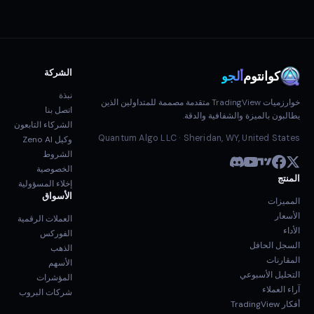
الشركة
كوانتوم
ألجو
نبذة
خوارزميات TradingView متقدمة مصممة للمتداولين الذين
اتصل بنا
يطالبون بالميزة والشفافية والدقة.
الشركاء التابعون
Quantum Algo LLC · Sheridan, WY, United States
وكيل Zeno AI
الشروط
الخصوصية
المنتج
إخلاء المسؤولية
الأسواق
المميزات
الأسعار
العملات الرقمية
الأداء
الفوركس
السجل الحافل
الذهب
المقارنات
الأسهم
التحليل الأسبوعي
المؤشرات
آراء العملاء
شركات البروب
أفكار TradingView