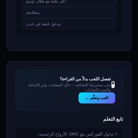
أكثر تقلباً مع ظلال أوسع
متطابقة
يتداول فقط في لندن
تفضل اللعب بدلاً من القراءة؟
🧪
جرّب مختبراتنا التفاعلية — حاكِ الصفقات، وابنِ الأنماط،
واكسب الشارات.
العب وتعلّم ←
تابع التعلم
⚡ تداول الفوركس مع SMC: الأزواج الرئيسية،