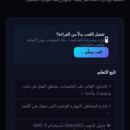
تفضل اللعب بدلاً من القراءة؟
🧪
جرّب مختبراتنا التفاعلية — حاكِ الصفقات، وابنِ الأنماط،
واكسب الشارات.
العب وتعلّم ←
تابع التعلم
⚡ التداول القائم على الجلسات: مناطق القتل في لندن
ونيويورك وآسيا ←
⚡ إدارة المخاطر: المهارة الوحيدة التي تبقيك في اللعبة
←
💎 تداول الذهب (XAUUSD) باستخدام SMC: 5