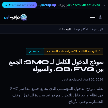
$199
×
→
Start automating
$399
QUANTUMBOT LIVE
→
/mo
🌐
كوانتوم
ألجو
الرئيسية
›
الأكاديمية
›
الوحدة 3
⚡ الوحدة الثالثة: الاستراتيجيات المتقدمة
📈 متقدم
نموذج الدخول الكامل لـ SMC: الجمع
بين OB، FVG، والسيولة
Last updated: April 30, 2026
تعلم نموذج الدخول المؤسسي الذي يجمع جميع مفاهيم SMC
في نظام واحد قابل للتكرار مع قواعد محددة للدخول، وقف
الخسارة، وجني الأرباح.