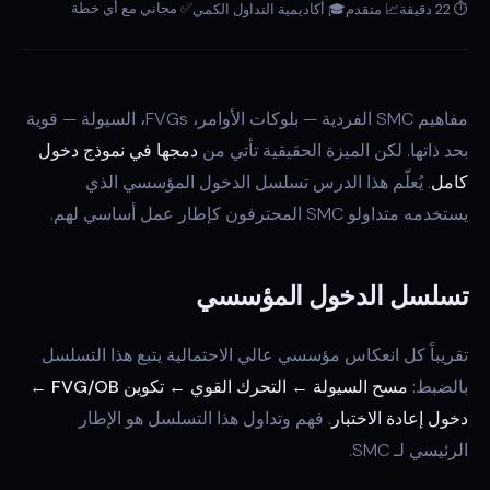
✅ مجاني مع أي خطة
⏱ 22 دقيقة
📈 متقدم
🎓 أكاديمية التداول الكمي
مفاهيم SMC الفردية — بلوكات الأوامر، FVGs، السيولة — قوية
بحد ذاتها. لكن الميزة الحقيقية تأتي من
دمجها في نموذج دخول
كامل
. يُعلّم هذا الدرس تسلسل الدخول المؤسسي الذي
يستخدمه متداولو SMC المحترفون كإطار عمل أساسي لهم.
تسلسل الدخول المؤسسي
تقريباً كل انعكاس مؤسسي عالي الاحتمالية يتبع هذا التسلسل
بالضبط:
مسح السيولة ← التحرك القوي ← تكوين FVG/OB ←
دخول إعادة الاختبار
. فهم وتداول هذا التسلسل هو الإطار
الرئيسي لـ SMC.