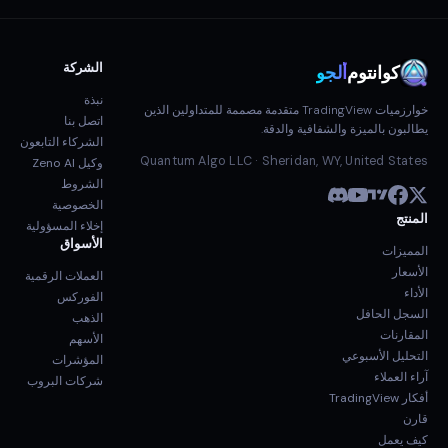
الشركة
كوانتوم
ألجو
نبذة
خوارزميات TradingView متقدمة مصممة للمتداولين الذين
اتصل بنا
يطالبون بالميزة والشفافية والدقة.
الشركاء التابعون
Quantum Algo LLC · Sheridan, WY, United States
وكيل Zeno AI
الشروط
الخصوصية
المنتج
إخلاء المسؤولية
الأسواق
المميزات
الأسعار
العملات الرقمية
الأداء
الفوركس
السجل الحافل
الذهب
المقارنات
الأسهم
التحليل الأسبوعي
المؤشرات
آراء العملاء
شركات البروب
أفكار TradingView
قارن
كيف يعمل