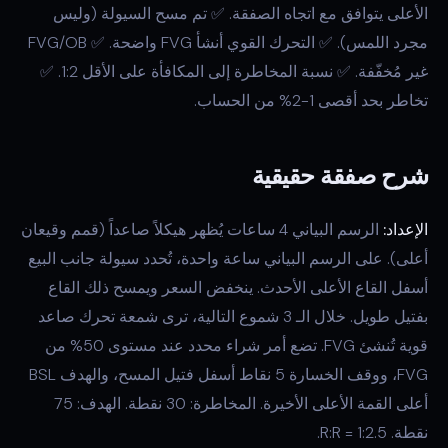
الأعلى يتوافق مع اتجاه الصفقة. ✅ تم مسح السيولة (وليس
مجرد اللمس). ✅ التحرك القوي أنشأ FVG واضحة. ✅ FVG/OB
غير مُخفّفة. ✅ نسبة المخاطرة إلى المكافأة على الأقل 1:2. ✅
تخاطر بحد أقصى 1-2% من الحساب.
شرح صفقة حقيقية
الإعداد:
الرسم البياني 4 ساعات يُظهر هيكلاً صاعداً (قمم وقيعان
أعلى). على الرسم البياني ساعة واحدة، تُحدد سيولة جانب البيع
أسفل القاع الأعلى الأحدث. ينخفض السعر ويمسح ذلك القاع
بفتيل طويل. خلال الـ 3 شموع التالية، ترى شمعة تحرك صاعد
قوية تُنشئ FVG. تضع أمر شراء محدد عند مستوى 50% من
FVG، ووقف الخسارة 5 نقاط أسفل فتيل المسح، والهدف BSL
أعلى القمة الأعلى الأخيرة. المخاطرة: 30 نقطة. الهدف: 75
نقطة. R:R = 1:2.5.