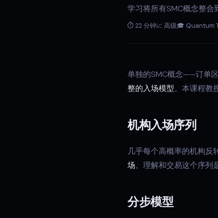
学习将所有SMC概念整
⏱ 22 分钟
📈 高级
🎓 Quantum 
单独的SMC概念——订单
整的入场模型
。本课程教
机构入场序列
几乎每个高概率的机构反
场
。理解和交易这个序列是
分步模型