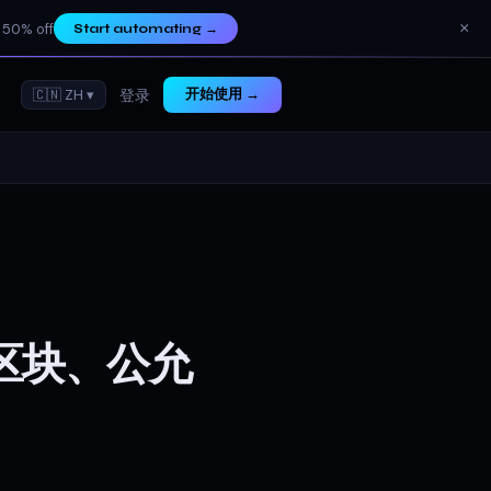
×
 50% off
Start automating
→
🇨🇳 ZH ▾
开始使用 →
登录
区块、公允