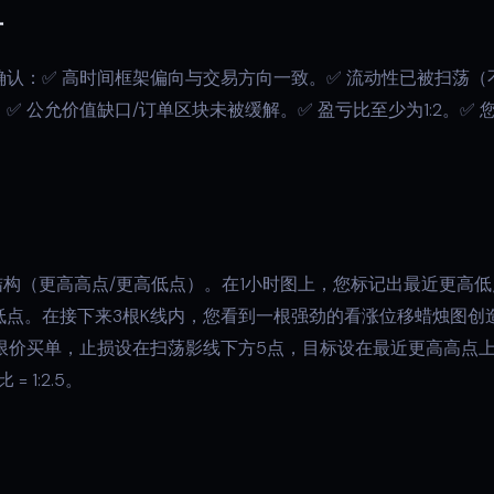
单
认：✅ 高时间框架偏向与交易方向一致。✅ 流动性已被扫荡（
 公允价值缺口/订单区块未被缓解。✅ 盈亏比至少为1:2。✅ 
结构（更高高点/更高低点）。在1小时图上，您标记出最近更高
低点。在接下来3根K线内，您看到一根强劲的看涨位移蜡烛图创
置限价买单，止损设在扫荡影线下方5点，目标设在最近更高高点
 1:2.5。