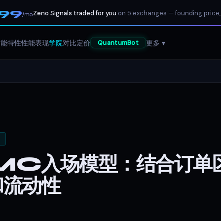
199
Zeno Signals traded for you
on 5 exchanges — founding price,
/mo
功能特性
性能表现
学院
对比
定价
更多 ▾
QuantumBot
MC入场模型：结合订单
和流动性