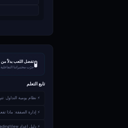
🧪
تفضل اللعب بدلاً من 
جرّب مختبراتنا التفاعلية
تابع التعلم
⚡ نظام يومية التداول: تت
⚡ إدارة الصفقة: ماذا تف
⚡ دليل إعداد TradingView: قم بتهيئة رسومك البيانية كمحترف ←