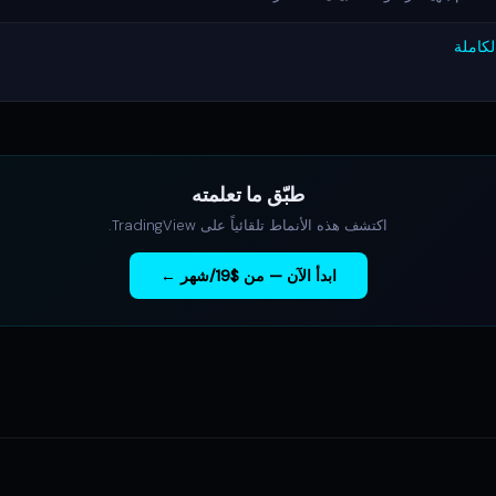
لكاملة
طبّق ما تعلمته
اكتشف هذه الأنماط تلقائياً على TradingView.
ابدأ الآن — من $19/شهر ←