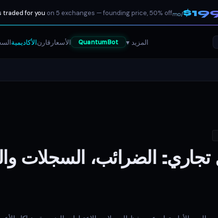
$19
 traded for you
on 5 exchanges — founding price, 50% off
/mo
المزيد ▾
الأسعار
قارن
الأكاديمية
السج
QuantumBot
 تجاري: الضرائب، السجلات وال