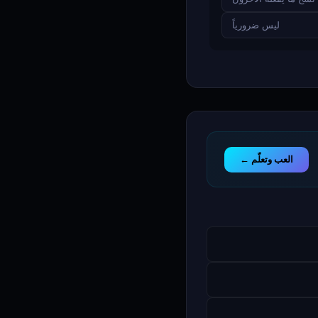
ليس ضرورياً
العب وتعلّم ←