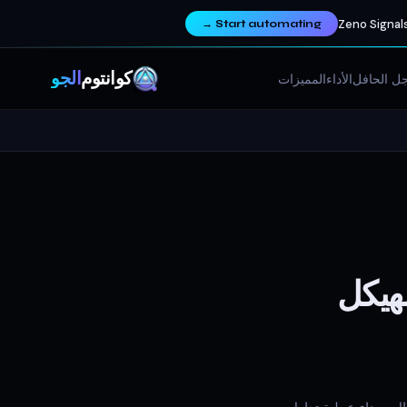
Zeno Signals
→
Start automating
كوانتوم
ألجو
ل الحافل
الأداء
المميزات
هيكل