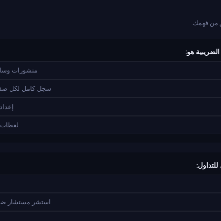
 من فهمك.
منشورات وسائ
سجل كامل لكل صفقة
إعداد
لقطات ش
استشر مستشار ضر