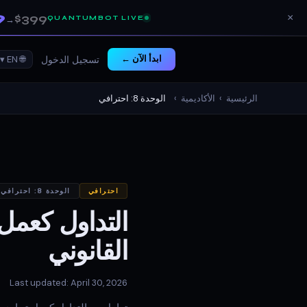
9
$399
×
QUANTUMBOT LIVE
→
ابدأ الآن ←
🌐 EN ▾
تسجيل الدخول
الرئيسية
›
الأكاديمية
›
الوحدة 8: احترافي
احترافي
الوحدة 8: احترافي
التداول كعمل
القانوني
Last updated: April 30, 2026