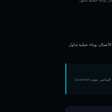
ل، وبناء عملية تداول
لأعمال، وبناء عملية تداول
تدرب على هذه المفاهيم على الرسوم البيانية التاريخية باستخدام وضع الإعادة في TradingView قبل التطبيق المباشر. يقوم Quantum