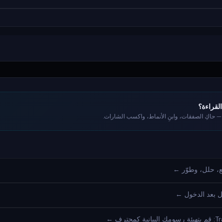
القراءة؟
 — حاكِ الصفقات، وابنِ الأنماط، واكسب الشارات.
بع، حلل، وطوّر ←
عل بعد الدخول ←