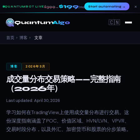
$199
×
$399
Start automating
→
QUANTUMBOT LIVE
→
/mo
🇨🇳
Quantum
Algo
首页
›
博客
›
文章
博客
2026年3月
成交量分布交易策略——完整指南
（2026年）
Last updated: April 30, 2026
学习如何在TradingView上使用成交量分布进行交易。这
份深度指南涵盖了POC、价值区域、HVN/LVN、VPVR、
交易时段分布，以及外汇、加密货币和股票的分步策略。