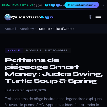
$199
×
$399
Start automating
→
QUANTUMBOT LIVE
→
/mo
🌐
Quantum
Algo
Accueil
›
Academy
›
Module 3 : Flux d'Ordres
AVANCÉ
MODULE 3 : FLUX D'ORDRES
Patterns de
piégeage Smart
Money : Judas Swing,
Turtle Soup & Spring
Last updated: April 30, 2026
Trois patterns de piège institutionnel légendaires expliqués
à travers le prisme SMC. Apprenez à identifier et trader le