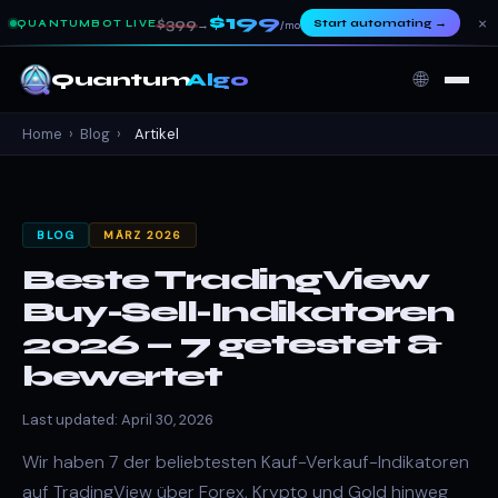
$199
×
$399
Start automating
→
QUANTUMBOT LIVE
→
/mo
🌐
Quantum
Algo
Home
›
Blog
›
Artikel
BLOG
MÄRZ 2026
Beste TradingView
Buy-Sell-Indikatoren
2026 — 7 getestet &
bewertet
Last updated: April 30, 2026
Wir haben 7 der beliebtesten Kauf-Verkauf-Indikatoren
auf TradingView über Forex, Krypto und Gold hinweg