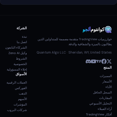
الشركة
كوانتوم
ألجو
نبذة
خوارزميات TradingView متقدمة مصممة للمتداولين الذين
اتصل بنا
يطالبون بالميزة والشفافية والدقة.
الشركاء التابعون
Quantum Algo LLC · Sheridan, WY, United States
وكيل Zeno AI
الشروط
الخصوصية
المنتج
إخلاء المسؤولية
الأسواق
المميزات
الأسعار
العملات الرقمية
الأداء
الفوركس
السجل الحافل
الذهب
المقارنات
الأسهم
التحليل الأسبوعي
المؤشرات
آراء العملاء
شركات البروب
أفكار TradingView