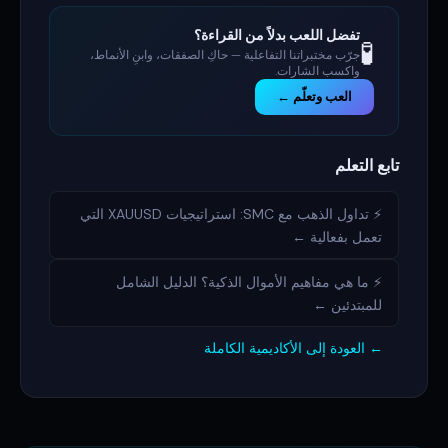
تفضل اللعب بدلاً من القراءة؟
🧪
جرّب مختبراتنا التفاعلية — حاكِ الصفقات، وابنِ الأنماط،
واكسب الشارات.
العب وتعلّم ←
تابع التعلم
⚡ تداول الذهب مع SMC: استراتيجيات XAUUSD التي
تعمل بفعالية ←
⚡ ما هي مفاهيم الأموال الذكية؟ الدليل الشامل
للمبتدئين ←
← العودة إلى الأكاديمية الكاملة