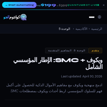
$199
×
→
Start automating
$399
QUANTUMBOT LIVE
→
/mo
🌐
كوانتوم
ألجو
الرئيسية
›
الأكاديمية
›
الوحدة 5
متقدم
الوحدة 5: المفاهيم المتقدمة
ويكوف + SMC: الإطار المؤسسي
الشامل
Last updated: April 30, 2026
ادمج منهجية ويكوف مع مفاهيم الأموال الذكية للحصول على أكمل
فهم للسلوك المؤسسي. اربط أحداث ويكوف بمصطلحات SMC.