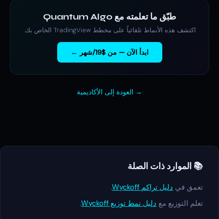
طبّق ما تعلمته مع Quantum Algo
اكتشف هذه الأنماط تلقائياً على مخطط TradingView الخاص بك.
ابدأ الآن — من $19/شهر ←
→ العودة إلى الأكاديمية
📚 الموارد ذات الصلة
تعمق في
دليل تراكم Wyckoff
.
تعلم التوزيع مع
دليل نمط توزيع Wyckoff
.