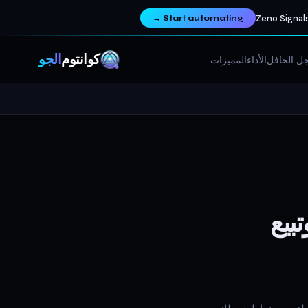
Zeno Signals
→
Start automating
كوانتوم
ألجو
ل الحافل
الأداء
المميزات
بيع