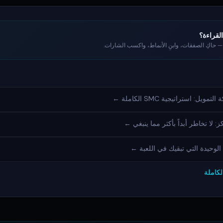
القراءة؟
 — حاكِ الصفقات، وابنِ الأنماط، واكسب الشارات.
يل: استراتيجية SMC الكاملة ←
 لا تخاطر أبداً بأكثر مما ينبغي ←
 الوحيدة التي تبقيك في اللعبة ←
لكاملة