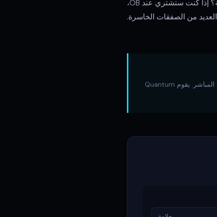
قبل كل صفقة، ارسم فيبوناتشي على التأرجح الحالي وتحقق: هل نقطة دخولي في المنطقة الصحيحة؟ إذا كنت ستشتري عند OB،
تدرب على هذه المفاهيم على الرسوم البيانية التاريخية باستخدام وضع الإعادة في TradingView قبل التطبيق المباشر. يقوم Quantum
بعلاوة