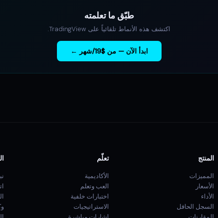
طبّق ما تعلمته
اكتشف هذه الأنماط تلقائياً على TradingView.
ابدأ الآن — من $19/شهر ←
المنتج
تعلّم
ال
المميزات
الأكاديمية
نب
الأسعار
العب وتعلم
ات
الأداء
اختبارات خلفية
ال
السجل الحافل
الاستراتيجيات
وكيل
المقارنات
إشارات مباشرة
ال