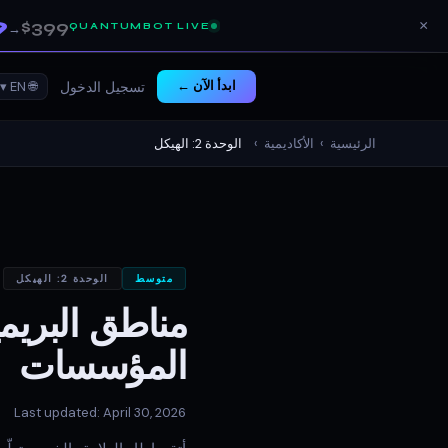
9
$399
×
QUANTUMBOT LIVE
→
ابدأ الآن ←
🌐 EN ▾
تسجيل الدخول
الرئيسية
›
الأكاديمية
›
الوحدة 2: الهيكل
متوسط
الوحدة 2: الهيكل
مناطق البريم
المؤسسات
Last updated: April 30, 2026