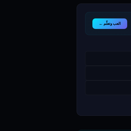
العب وتعلّم ←