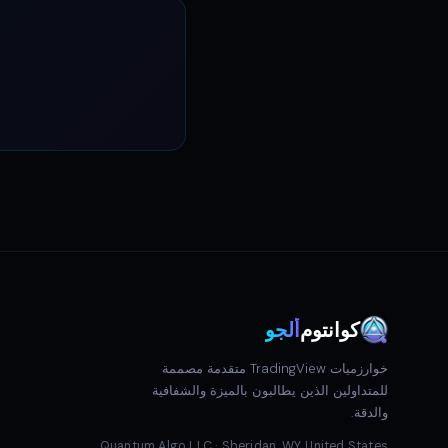
كوانتوم
ألجو
خوارزميات TradingView متقدمة مصممة
للمتداولين الذين يطالبون بالميزة والشفافية
والدقة.
Quantum Algo LLC · Sheridan, WY, United States