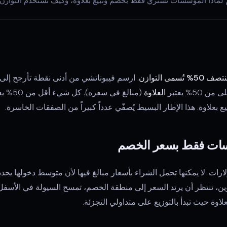
لّم لماذا المؤسسات تشتري فقط بخصم وتبيع بعلاوة، وكيف تستخدم التوازن
تُسمى التوازن
. ارسم فيبوناتشي من أدنى نقطة تأرجح إل
العلاوة
(مبالغ في سعره). كل شيء أقل من 50% يعتبر
لاوة. هذا الإطار البسيط يُصفّي عدداً كبيراً من الصفقات الخاسرة.
سات فقط بسعر الخصم
رات. لا يمكنها تحمل الشراء بأسعار مبالغ فيها لأن متوسط دخولها يحدد 
لشراء 10,000 بيتكوين، تنتظر أن يرتد السعر إلى منطقة الخصم، تمسح السيولة في
اوة حيث تبدأ بالتوزيع على متداولي التجزئة.