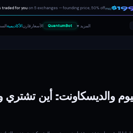
$19
 traded for you
on 5 exchanges — founding price, 50% off
/mo
المزيد ▾
الأسعار
قارن
الأكاديمية
السج
QuantumBot
يوم والديسكاونت: أين تشتري وت