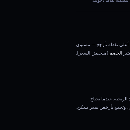
 لتصفية نقاط دخولك.
ى أعلى نقطة تأرجح — مستوى
الخصم
(منخفض السعر).
الربحية. عندما تحتاج
 الأسفل، وتجمع بأرخص سعر ممكن.