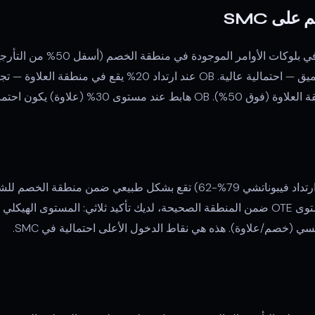
على SMC
3% (علاوة) يكون احتمال نجاحه عالياً.
منطقة الدخول المثلى OTE (ارتداد فيبوناتشي 79%-62) تقع بشكل طبيعي ضمن م
ي (خصم/علاوة). هذه هي نقاط الدخول الأعلى احتمالية في SMC.