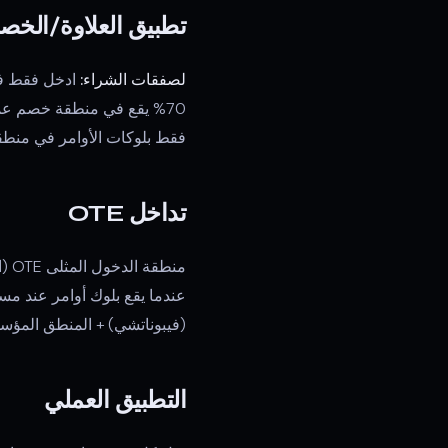
تطبيق العلاوة/الخصم 
لصفقات الشراء:
70% يقع في منطقة خصم عميق — احتمالية عالية. OB عند ارتداد 20% يقع في منطقة العلاوة — تجنبه.
فقط بلوكات الأوامر في منطقة العلاوة (فوق 50%). OB هابط عند مستوى 0
تداخل OTE
(فيبوناتشي) + المنطق المؤسس
التطبيق العملي