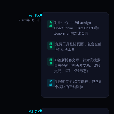
v3.8.0
2026年3月18日
对比中心——与LuxAlgo、
新
增
ChartPrime、Flux Charts和
Zeiierman的对比页面
免费工具登陆页面，包含全部
新
增
7个互动工具
10篇新博客文章，针对高搜索
新
增
量关键词（剥头皮交易、波段
交易、ICT、K线形态）
学院扩展至80节课程，包含8
改
进
个模块的互动测验
v3.7.0