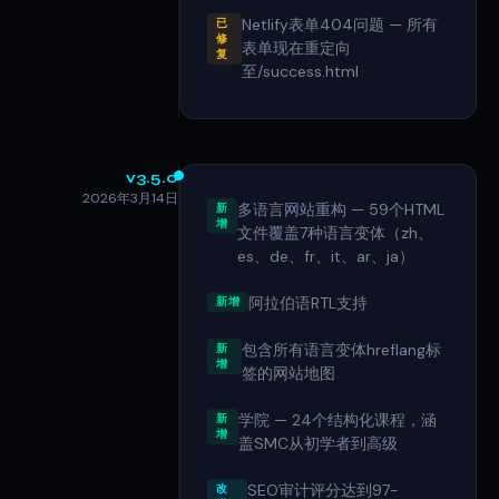
Netlify表单404问题 — 所有
已
修
表单现在重定向
复
至/success.html
v3.5.0
2026年3月14日
多语言网站重构 — 59个HTML
新
增
文件覆盖7种语言变体（zh、
es、de、fr、it、ar、ja）
阿拉伯语RTL支持
新增
包含所有语言变体hreflang标
新
增
签的网站地图
学院 — 24个结构化课程，涵
新
增
盖SMC从初学者到高级
SEO审计评分达到97-
改