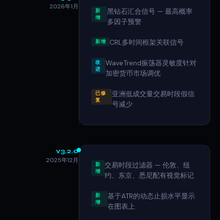
2026年1月
黑钻石汇合信号 — 最高概率
新
增
多因子预警
CRL多时间框架关联信号
新增
WaveTrend振荡器灵敏度针对
改
进
加密货币市场调优
亚洲低成交量交易时段假信
已修
复
号减少
v3.2.0
2025年12月
交易时段过滤器 — 伦敦、纽
新
增
约、东京、悉尼配有视觉标记
基于ATR的动态止损水平显示
新
增
在图表上