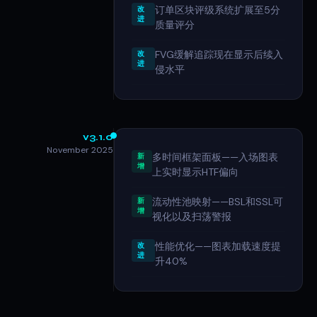
订单区块评级系统扩展至5分
改
进
质量评分
FVG缓解追踪现在显示后续入
改
进
侵水平
v3.1.0
November 2025
多时间框架面板——入场图表
新
增
上实时显示HTF偏向
流动性池映射——BSL和SSL可
新
增
视化以及扫荡警报
性能优化——图表加载速度提
改
进
升40%