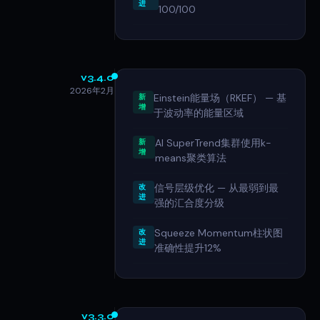
进
100/100
v3.4.0
2026年2月
Einstein能量场（RKEF） — 基
新
增
于波动率的能量区域
AI SuperTrend集群使用k-
新
增
means聚类算法
信号层级优化 — 从最弱到最
改
进
强的汇合度分级
Squeeze Momentum柱状图
改
进
准确性提升12%
v3.3.0