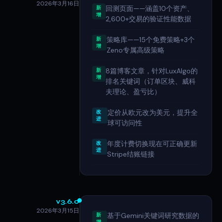
2026年3月16日
回测页面——涵盖10个资产、
新
增
2,600+交易的验证性能数据
策略库——15个免费策略+3个
新
增
Zeno专属高级策略
8篇博客文章，针对LuxAlgo的
新
增
排名关键词（订单区块、威科
夫理论、盈亏比）
定价从欧元改为美元，提升全
改
进
球可访问性
年度计费切换现在可正确更新
改
进
Stripe结账链接
v3.6.0
2026年3月15日
基于Gemini关键词研究数据的
新
增