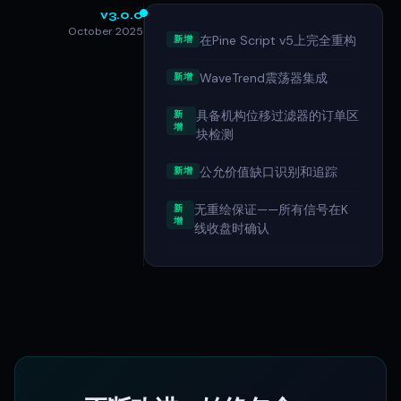
v3.0.0
October 2025
在Pine Script v5上完全重构
新增
WaveTrend震荡器集成
新增
具备机构位移过滤器的订单区
新
增
块检测
公允价值缺口识别和追踪
新增
无重绘保证——所有信号在K
新
增
线收盘时确认