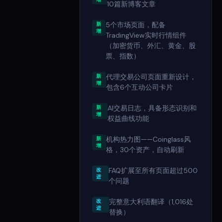
10篇新博客文章
5个市场页面，配备
新
增
TradingView实时行情组件
（加密货币、外汇、黄金、股
票、指数）
代理交易公司页面重新设计，
新
增
包含6个互动公司卡片
AI交易日志，具备形态识别和
新
增
权益曲线功能
机构热力图——Coinglass风
新
增
格，30个资产，自动刷新
FAQ扩展至所有页面超过500
改
进
个问题
完整意大利语翻译（1,016处
改
进
替换）