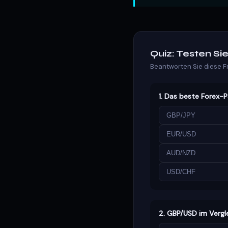
Quiz: Testen Si
Beantworten Sie diese F
1. Das beste Forex-Pa
GBP/JPY
EUR/USD
AUD/NZD
USD/CHF
2. GBP/USD im Vergle