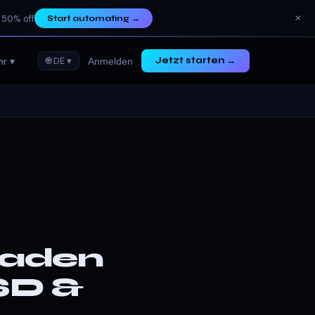
×
 50% off
Start automating
→
r ▾
🌐 DE ▾
Jetzt starten →
Anmelden
faden
SD &