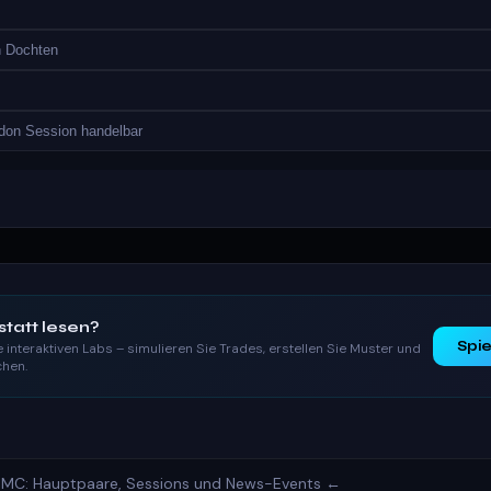
en Dochten
don Session handelbar
statt lesen?
Spi
 interaktiven Labs – simulieren Sie Trades, erstellen Sie Muster und
chen.
SMC: Hauptpaare, Sessions und News-Events ←