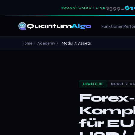
$
$399
QUANTUMBOT LIVE
→
Quantum
Algo
Funktionen
Perf
Home
›
Academy
›
Modul 7: Assets
ERWEITERT
MODUL 7: AS
Forex
Kompl
für E