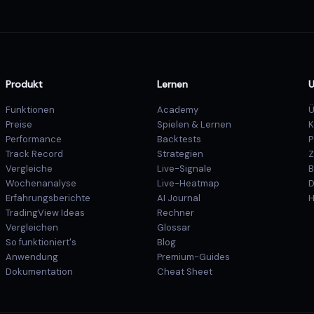
Produkt
Lernen
Funktionen
Academy
Ü
Preise
Spielen & Lernen
K
Performance
Backtests
P
Track Record
Strategien
Z
Vergleiche
Live-Signale
B
Wochenanalyse
Live-Heatmap
D
Erfahrungsberichte
AI Journal
H
TradingView Ideas
Rechner
Vergleichen
Glossar
So funktioniert's
Blog
Anwendung
Premium-Guides
Dokumentation
Cheat Sheet