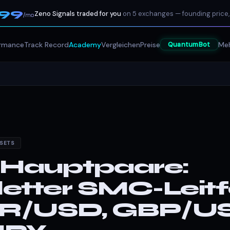
199
Zeno Signals traded for you
on 5 exchanges — founding price,
/mo
ormance
Track Record
Academy
Vergleichen
Preise
Meh
QuantumBot
SETS
-Hauptpaare:
etter SMC-Leit
UR/USD, GBP/U