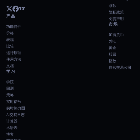
条款
隐私政策
产品
免责声明
市场
功能特性
价格
加密货币
表现
外汇
比较
黄金
运行原理
股票
使用方法
指数
文档
自营交易公司
学习
学院
回测
策略
实时信号
实时热力图
AI交易日志
计算器
术语表
博客