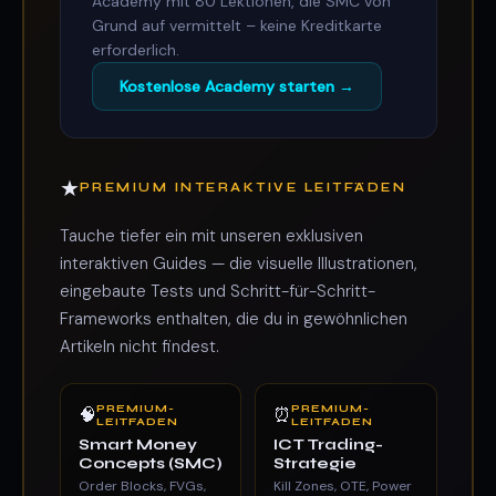
Academy mit 80 Lektionen, die SMC von
Grund auf vermittelt – keine Kreditkarte
erforderlich.
Kostenlose Academy starten →
★
PREMIUM INTERAKTIVE LEITFÄDEN
Tauche tiefer ein mit unseren exklusiven
interaktiven Guides — die visuelle Illustrationen,
eingebaute Tests und Schritt-für-Schritt-
Frameworks enthalten, die du in gewöhnlichen
Artikeln nicht findest.
PREMIUM-
PREMIUM-
🧠
⏰
LEITFADEN
LEITFADEN
Smart Money
ICT Trading-
Concepts (SMC)
Strategie
Order Blocks, FVGs,
Kill Zones, OTE, Power