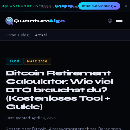
$199
×
$399
Start automating
→
QUANTUMBOT LIVE
→
/mo
🌐
Quantum
Algo
Home
›
Blog
›
Artikel
BLOG
MÄRZ 2026
Bitcoin Retirement
Calculator: Wie viel
BTC brauchst du?
(Kostenloses Tool +
Guide)
Last updated: April 30, 2026
Kostenloser Bitcoin-Altersvorsorgerechner. Berechnen