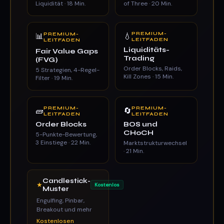
Liquidität · 18 Min.
of Three · 20 Min.
PREMIUM-
📊
PREMIUM-
💧
LEITFADEN
LEITFADEN
Liquiditäts-
Fair Value Gaps
Trading
(FVG)
Order Blocks, Raids,
5 Strategien, 4-Regel-
Kill Zones · 15 Min.
Filter · 19 Min.
PREMIUM-
PREMIUM-
🧱
🔄
LEITFADEN
LEITFADEN
Order Blocks
BOS und
CHoCH
5-Punkte-Bewertung,
3 Einstiege · 22 Min.
Marktstrukturwechsel
· 21 Min.
Candlestick-
★
Kostenlos
Muster
Engulfing, Pinbar,
Breakout und mehr
Kostenlosen