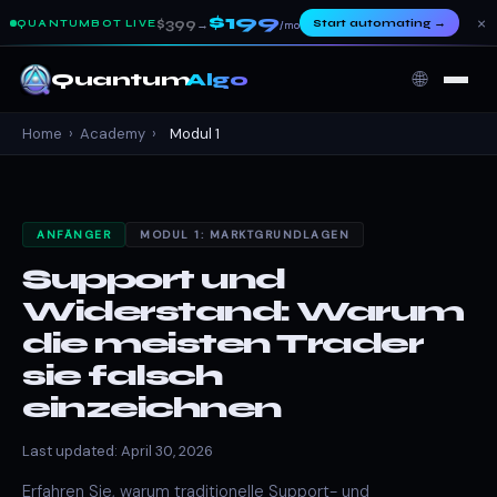
$199
×
$399
Start automating
→
QUANTUMBOT LIVE
→
/mo
🌐
Quantum
Algo
Home
›
Academy
›
Modul 1
ANFÄNGER
MODUL 1: MARKTGRUNDLAGEN
Support und
Widerstand: Warum
die meisten Trader
sie falsch
einzeichnen
Last updated: April 30, 2026
Erfahren Sie, warum traditionelle Support- und