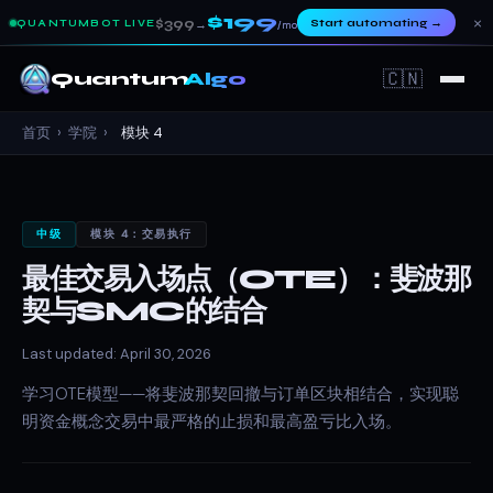
$199
×
$399
Start automating
→
QUANTUMBOT LIVE
→
/mo
🇨🇳
Quantum
Algo
首页
›
学院
›
模块 4
中级
模块 4：交易执行
最佳交易入场点（OTE）：斐波那
契与SMC的结合
Last updated: April 30, 2026
学习OTE模型——将斐波那契回撤与订单区块相结合，实现聪
明资金概念交易中最严格的止损和最高盈亏比入场。