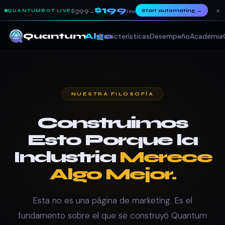
$199
×
$399
Start automating
→
QUANTUMBOT LIVE
→
/mo
Quantum
Algo
Características
Desempeño
Academia
NUESTRA FILOSOFÍA
Construimos
Esto Porque la
Industria
Merece
Algo Mejor.
Esta no es una página de marketing. Es el
fundamento sobre el que se construyó Quantum