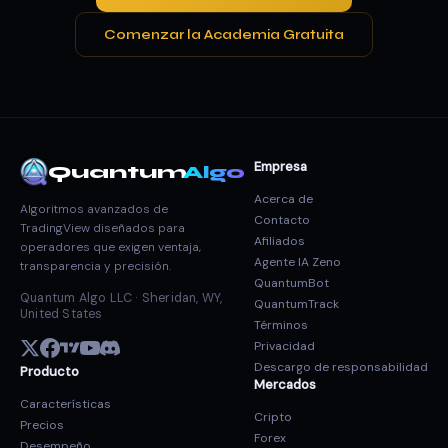
Comenzar la Academia Gratuita
Empresa
Quantum
Algo
Acerca de
Algoritmos avanzados de
Contacto
TradingView diseñados para
Afiliados
operadores que exigen ventaja,
Agente IA Zeno
transparencia y precisión.
QuantumBot
Quantum Algo LLC · Sheridan, WY,
QuantumTrack
United States
Términos
Privacidad
Descargo de responsabilidad
Producto
Mercados
Características
Cripto
Precios
Forex
Desempeño