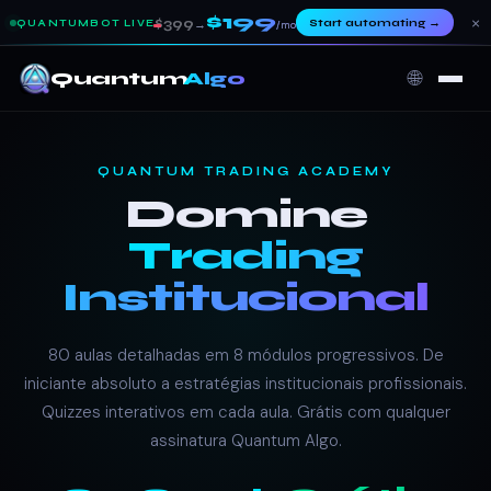
$199
×
$399
Start automating
→
QUANTUMBOT LIVE
→
/mo
🌐
Quantum
Algo
QUANTUM TRADING ACADEMY
Domine
Trading
Institucional
80 aulas detalhadas em 8 módulos progressivos. De
iniciante absoluto a estratégias institucionais profissionais.
Quizzes interativos em cada aula. Grátis com qualquer
assinatura Quantum Algo.