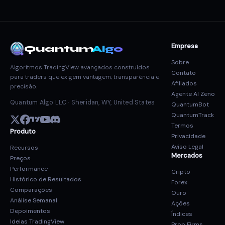
Empresa
Quantum
Algo
Sobre
Algoritmos TradingView avançados construídos
Contato
para traders que exigem vantagem, transparência e
Afiliados
precisão.
Agente AI Zeno
Quantum Algo LLC · Sheridan, WY, United States
QuantumBot
QuantumTrack
Termos
Produto
Privacidade
Aviso Legal
Recursos
Mercados
Preços
Performance
Cripto
Histórico de Resultados
Forex
Comparações
Ouro
Análise Semanal
Ações
Depoimentos
Índices
Ideias TradingView
Prop Firms