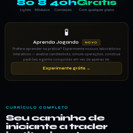
80
8
40h
Grátis
Lições
Módulos
Conteúdo
Com qualquer plano
🧪
Aprenda Jogando
NOVO
Prefere aprender na prática? Experimente nossos laboratórios
interativos — analise candlesticks, simule operações, construa
padrões e ganhe conquistas em vez de apenas ler.
Experimente grátis →
CURRÍCULO COMPLETO
Seu caminho de
iniciante a trader